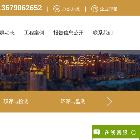
3679062652
办公系统
企业邮箱
群动态
工程案例
报告信息公开
联系我们
职评与检测
环评与监测
安全生产责