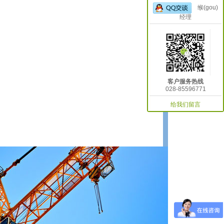
缑(gou)
经理
客户服务热线
028-85596771
给我们留言