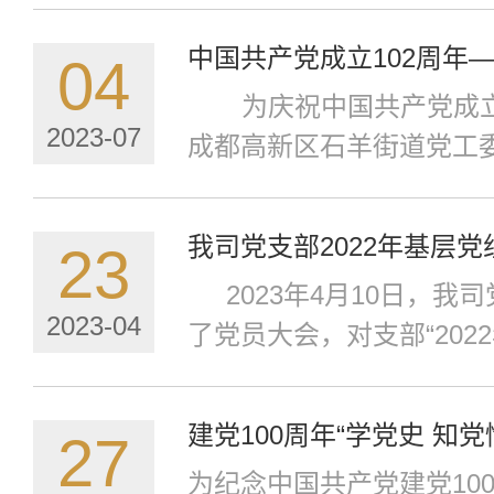
中国共产党成立102周年—
04
为庆祝中国共产党成立1
2023-07
成都高新区石羊街道党工
我司党支部2022年基层党
23
2023年4月10日，我
2023-04
了党员大会，对支部“20
民
建党100周年“学党史 知党
27
为纪念中国共产党建党100