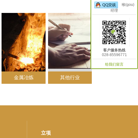
缑(gou)
经理
客户服务热线
028-85596771
给我们留言
金属冶炼
其他行业
立项