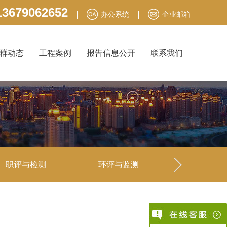
3679062652
办公系统
企业邮箱
群动态
工程案例
报告信息公开
联系我们
职评与检测
环评与监测
安全生产责